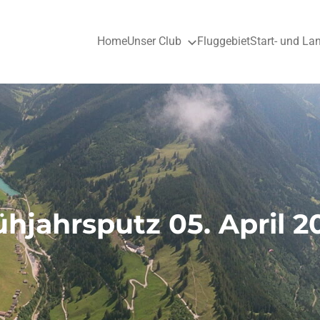
Home
Unser Club
Fluggebiet
Start- und La
ühjahrsputz 05. April 2