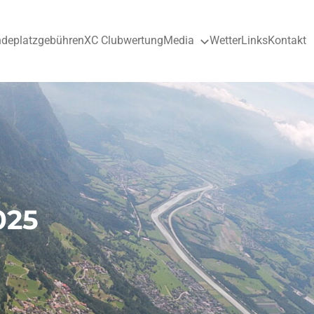
ndeplatzgebühren
XC Clubwertung
Media
Wetter
Links
Kontakt
025