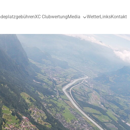
ndeplatzgebühren
XC Clubwertung
Media
Wetter
Links
Kontakt